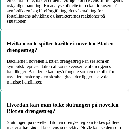
en central rolle, da det er den alvorlige konsekvens af drengenes
uskyldige handling. En analyse af dette tema kan fokusere på
symbolikken bag blodforgiftning, dens betydning for
fortællingens udvikling og karakterernes reaktioner på
situationen.
Hvilken rolle spiller baciller i novellen Blot en
drengestreg?
Bacillerne i novellen Blot en drengestreg kan ses som en
symbolsk repræsentation af konsekvenserne af drengenes
handlinger. Bacillerne kan også fungere som en metafor for
usynlige trusler og den skrøbelighed, der ligger i selv de
mindste handlinger.
Hvordan kan man tolke slutningen på novellen
Blot en drengestreg?
Slutningen på novellen Blot en drengestreg kan tolkes på flere
måder afhængigt af læserens perspektiv. Nogle kan se den som