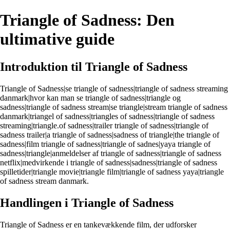
Triangle of Sadness: Den
ultimative guide
Introduktion til Triangle of Sadness
Triangle of Sadness|se triangle of sadness|triangle of sadness streaming
danmark|hvor kan man se triangle of sadness|triangle og
sadness|triangle of sadness stream|se triangle|stream triangle of sadness
danmark|triangel of sadness|triangles of sadness|triangle of sadness
streaming|triangle.of sadness|trailer triangle of sadness|triangle of
sadness trailer|a triangle of sadness|sadness of triangle|the triangle of
sadness|film triangle of sadness|triangle of sadnes|yaya triangle of
sadness|triangle|anmeldelser af triangle of sadness|triangle of sadness
netflix|medvirkende i triangle of sadness|sadness|triangle of sadness
spilletider|triangle movie|triangle film|triangle of sadness yaya|triangle
of sadness stream danmark.
Handlingen i Triangle of Sadness
Triangle of Sadness er en tankevækkende film, der udforsker