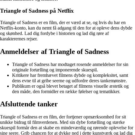
Triangle of Sadness på Netflix
Triangle of Sadness er en film, der er værd at se, og hvis du har en
Netflix-konto, kan du nemt få adgang til den for at opleve dens dybde
og skønhed. Lad dig fordybe i historien og lad dig røre af
karakterernes rejser.
Anmeldelser af Triangle of Sadness
Triangle of Sadness har modtaget rosende anmeldelser for sin
originale fortælling og imponerende skuespil.
Kritikere har fremhævet filmens dybde og kompleksitet, samt
dens evne til at gribe seerne og udfordre deres tankemønstre.
Publikum er også blevet betaget af filmens visuelle æstetik og
den måde, den formidler en række følelser og tematikker.
Afsluttende tanker
Triangle of Sadness er en film, der fortjener opmærksomhed for sit
unikke bidrag til filmverdenen. Med sin dybe fortælling og stærke
skuespil formår den at skabe en mindeværdig og rørende oplevelse for
sine seere. Grib chancen for at dykke ned i dette kunstværk og lad dig