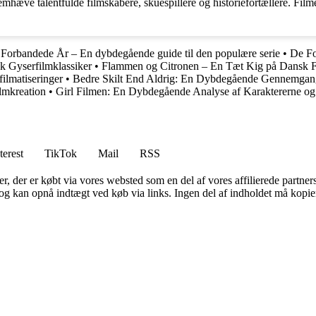
fremhæve talentfulde filmskabere, skuespillere og historiefortællere. Fi
Forbandede År – En dybdegående guide til den populære serie
•
De Fo
k Gyserfilmklassiker
•
Flammen og Citronen – En Tæt Kig på Dansk F
ilmatiseringer
•
Bedre Skilt End Aldrig: En Dybdegående Gennemgang
lmkreation
•
Girl Filmen: En Dybdegående Analyse af Karaktererne o
terest
TikTok
Mail
RSS
ter, der er købt via vores websted som en del af vores affilierede partne
og kan opnå indtægt ved køb via links. Ingen del af indholdet må kopiere