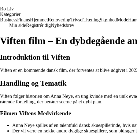
R
o
L
iv
Kategorier
Business
Finans
Hjemmet
Renovering
Trivsel
Træning
Skønhed
Mode
Han
Min side
Registrér dig
Nyhedsbrev
Viften film – En dybdegående an
Introduktion til Viften
Viften er en kommende dansk film, der forventes at blive udgivet i 2023.
Handling og Tematik
Viften følger historien om Anna Neye, en ung kvinde med en unik evne
rørende fortælling, der berører seerne på et dybt plan.
Filmen Viftens Medvirkende
Anna Neye spilles af en talentfuld dansk skuespillerinde, hvis na
Der vil være en række andre dygtige skuespillere, som bidrager ti