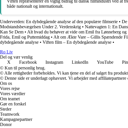
Viften repræsenterer en vigtig bidrag til dansk filmindustri ved at 
både nationalt og internationalt.
Underverden: En dybdegående analyse af den populære filmserie
•
De 
Modstandsbevægelsen Under 2. Verdenskrig
•
Nattevagten 1: En Dans
Kan Se Dem
•
Alt hvad du behøver at vide om Emil fra Lønneberg og f
Frida, Emil og Puttemiddag
•
Alt om Ækte Vare – Gillis Spændende Fi
dybdegående analyse
•
Viften film – En dybdegående analyse
•
R
o
L
iv
Del og vær venlig
X
Facebook
Instagram
LinkedIn
YouTube
Pin
© Kun til personlig brug.
© Alle rettigheder forbeholdes. Vi kan tjene en del af salget fra produk
© Denne side er underlagt ophavsret. Vi arbejder med affiliatepartnere 
Om os
Vores rejse
Vores værdier
Om teamet
Gør en forskel
Steder
Teamwork
Kampagnepartner
Donor