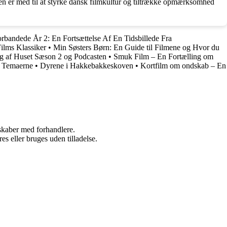
lmen er med til at styrke dansk filmkultur og tiltrække opmærksomhed
rbandede År 2: En Fortsættelse Af En Tidsbillede Fra
ilms Klassiker
•
Min Søsters Børn: En Guide til Filmene og Hvor du
 af Huset Sæson 2 og Podcasten
•
Smuk Film – En Fortælling om
g Temaerne
•
Dyrene i Hakkebakkeskoven
•
Kortfilm om ondskab – En
rskaber med forhandlere.
s eller bruges uden tilladelse.