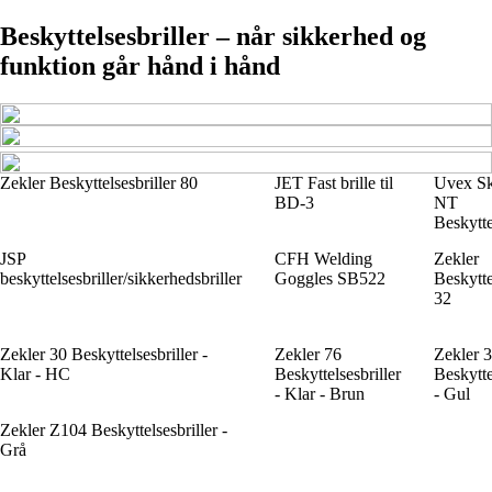
Beskyttelsesbriller – når sikkerhed og
funktion går hånd i hånd
Zekler Beskyttelsesbriller 80
JET Fast brille til
Uvex S
BD-3
NT
Beskytte
JSP
CFH Welding
Zekler
beskyttelsesbriller/sikkerhedsbriller
Goggles SB522
Beskytte
32
Zekler 30 Beskyttelsesbriller -
Zekler 76
Zekler 
Klar - HC
Beskyttelsesbriller
Beskytte
- Klar - Brun
- Gul
Zekler Z104 Beskyttelsesbriller -
Grå