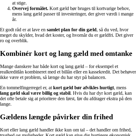
at stige.
Overvej formålet.
Kort gæld bør bruges til kortvarige behov,
mens lang gæld passer til investeringer, der giver værdi i mange
år.
Et godt råd er at lave en
samlet plan for din gæld
, så du ved, hvor
meget du skylder, hvad det koster, og hvornår du er gældfri. Det giver
ro og overblik.
Kombinér kort og lang gæld med omtanke
Mange danskere har både kort og lang gæld – for eksempel et
realkreditlån kombineret med et billån eller en kassekredit. Det behøver
ikke være et problem, så længe du har styr på balancen.
En tommelfingerregel er, at
kort gæld bør afvikles hurtigt
, mens
lang gæld skal være billig og stabil
. Hvis du har dyr kort gæld, kan
det ofte betale sig at prioritere den først, før du afdrager ekstra på den
lange.
Gældens længde påvirker din frihed
Kort eller lang gæld handler ikke kun om tal – det handler om frihed,
tryghed og muligheder. Kort gæld kan give dig hurtigere økonomisk