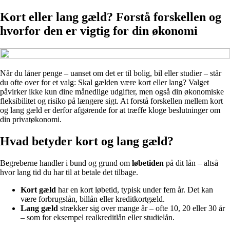
Kort eller lang gæld? Forstå forskellen og
hvorfor den er vigtig for din økonomi
Når du låner penge – uanset om det er til bolig, bil eller studier – står
du ofte over for et valg: Skal gælden være kort eller lang? Valget
påvirker ikke kun dine månedlige udgifter, men også din økonomiske
fleksibilitet og risiko på længere sigt. At forstå forskellen mellem kort
og lang gæld er derfor afgørende for at træffe kloge beslutninger om
din privatøkonomi.
Hvad betyder kort og lang gæld?
Begreberne handler i bund og grund om
løbetiden
på dit lån – altså
hvor lang tid du har til at betale det tilbage.
Kort gæld
har en kort løbetid, typisk under fem år. Det kan
være forbrugslån, billån eller kreditkortgæld.
Lang gæld
strækker sig over mange år – ofte 10, 20 eller 30 år
– som for eksempel realkreditlån eller studielån.