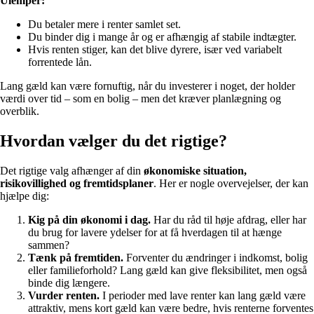
Ulemper:
Du betaler mere i renter samlet set.
Du binder dig i mange år og er afhængig af stabile indtægter.
Hvis renten stiger, kan det blive dyrere, især ved variabelt
forrentede lån.
Lang gæld kan være fornuftig, når du investerer i noget, der holder
værdi over tid – som en bolig – men det kræver planlægning og
overblik.
Hvordan vælger du det rigtige?
Det rigtige valg afhænger af din
økonomiske situation,
risikovillighed og fremtidsplaner
. Her er nogle overvejelser, der kan
hjælpe dig:
Kig på din økonomi i dag.
Har du råd til høje afdrag, eller har
du brug for lavere ydelser for at få hverdagen til at hænge
sammen?
Tænk på fremtiden.
Forventer du ændringer i indkomst, bolig
eller familieforhold? Lang gæld kan give fleksibilitet, men også
binde dig længere.
Vurder renten.
I perioder med lave renter kan lang gæld være
attraktiv, mens kort gæld kan være bedre, hvis renterne forventes