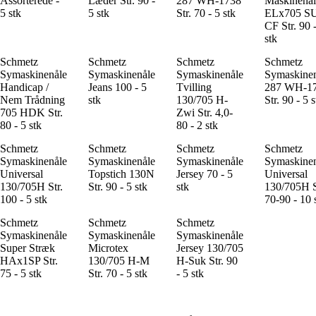
Assorterede -
Læder Str. 90 -
287 WH-1738
Maskinenål
5 stk
5 stk
Str. 70 - 5 stk
ELx705 S
CF Str. 90 
stk
Schmetz
Schmetz
Schmetz
Schmetz
Symaskinenåle
Symaskinenåle
Symaskinenåle
Symaskine
Handicap /
Jeans 100 - 5
Tvilling
287 WH-1
Nem Trådning
stk
130/705 H-
Str. 90 - 5 s
705 HDK Str.
Zwi Str. 4,0-
80 - 5 stk
80 - 2 stk
Schmetz
Schmetz
Schmetz
Schmetz
Symaskinenåle
Symaskinenåle
Symaskinenåle
Symaskine
Universal
Topstich 130N
Jersey 70 - 5
Universal
130/705H Str.
Str. 90 - 5 stk
stk
130/705H S
100 - 5 stk
70-90 - 10 
Schmetz
Schmetz
Schmetz
Symaskinenåle
Symaskinenåle
Symaskinenåle
Super Stræk
Microtex
Jersey 130/705
HAx1SP Str.
130/705 H-M
H-Suk Str. 90
75 - 5 stk
Str. 70 - 5 stk
- 5 stk