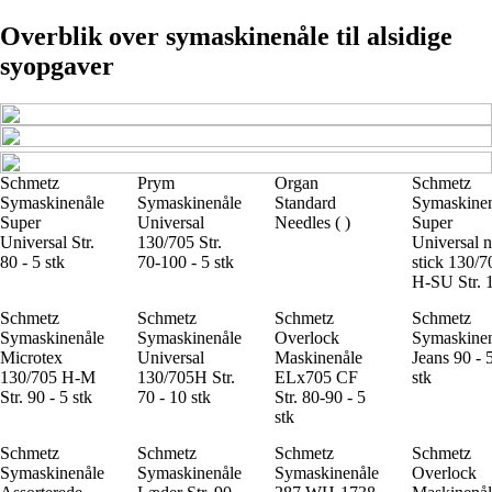
Overblik over symaskinenåle til alsidige
syopgaver
Schmetz
Prym
Organ
Schmetz
Symaskinenåle
Symaskinenåle
Standard
Symaskine
Super
Universal
Needles ( )
Super
Universal Str.
130/705 Str.
Universal 
80 - 5 stk
70-100 - 5 stk
stick 130/7
H-SU Str. 
Schmetz
Schmetz
Schmetz
Schmetz
Symaskinenåle
Symaskinenåle
Overlock
Symaskine
Microtex
Universal
Maskinenåle
Jeans 90 - 
130/705 H-M
130/705H Str.
ELx705 CF
stk
Str. 90 - 5 stk
70 - 10 stk
Str. 80-90 - 5
stk
Schmetz
Schmetz
Schmetz
Schmetz
Symaskinenåle
Symaskinenåle
Symaskinenåle
Overlock