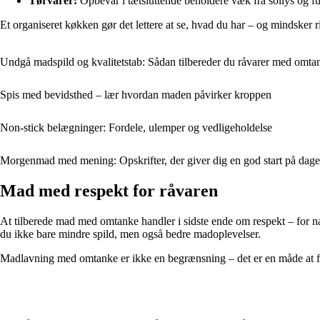
Tørvarer:
Opbevar i tætsluttende beholdere væk fra sollys og fu
Et organiseret køkken gør det lettere at se, hvad du har – og mindsker ri
Undgå madspild og kvalitetstab: Sådan tilbereder du råvarer med omta
Spis med bevidsthed – lær hvordan maden påvirker kroppen
Non-stick belægninger: Fordele, ulemper og vedligeholdelse
Morgenmad med mening: Opskrifter, der giver dig en god start på dag
Mad med respekt for råvaren
At tilberede mad med omtanke handler i sidste ende om respekt – for nat
du ikke bare mindre spild, men også bedre madoplevelser.
Madlavning med omtanke er ikke en begrænsning – det er en måde at få 