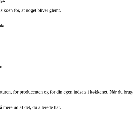
gt.
sikoen for, at noget bliver glemt.
nke
en
uren, for producenten og for din egen indsats i køkkenet. Når du bruger
mere ud af det, du allerede har.