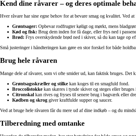
Kend dine råvarer – og deres optimale beh
Hver råvare har sine egne behov for at bevare smag og kvalitet. Ved at
Grøntsager:
Opbevar rodfrugter køligt og mørkt, mens bladgrønt 
Kød og fisk:
Brug dem inden for få dage, eller frys ned i passend
Brød:
Frys overskydende brød ned i skiver, så du kan tage op eft
Små justeringer i håndteringen kan gøre en stor forskel for både holdb
Brug hele råvaren
Mange dele af råvarer, som vi ofte smider ud, kan faktisk bruges. Det kræ
Grøntsagsskræller og stilke
kan koges til en smagfuld fond.
Broccolistokke
kan skæres i tynde skiver og steges eller bruges 
Citronskal
kan rives og fryses til senere brug i bagværk eller dre
Kødben og skrog
giver kraftfulde supper og saucer.
Ved at bruge hele råvaren får du mere ud af dine indkøb – og du mind
Tilberedning med omtanke