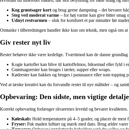
Hvordan du tilbereder maden, har stor betydning for både smag og nær
Kog grøntsager kort
og brug gerne dampning – det bevarer båd
Steg ved moderat varme
– for høj varme kan give bitter smag og
Udnyt restvarmen
– sluk for komfuret et par minutter før made
Omtanke i tilberedningen handler ikke kun om teknik, men også om a
Giv rester nyt liv
Rester behøver ikke være kedelige. Tværtimod kan de danne grundlag fo
Kogte kartofler kan blive til kartoffelmos, biksemad eller fyld i e
Grøntsagsrester kan bruges i tærter, supper eller wraps.
Kødrester kan hakkes og bruges i pastasauce eller som topping p
Ved at tænke kreativt kan du forvandle rester til nye måltider – og samt
Opbevaring: Den sidste, men vigtige detalje
Korrekt opbevaring forlænger råvarernes levetid og bevarer kvaliteten.
Køleskab:
Hold temperaturen på 4–5 grader, og placer de mest f
Fryser:
Pak maden lufttæt og mærk med dato. Brug ældre varer f