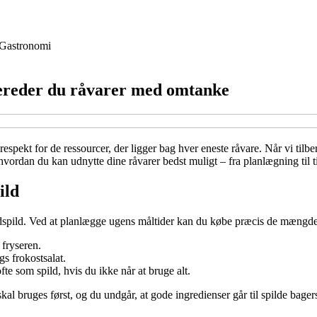
Gastronomi
bereder du råvarer med omtanke
spekt for de ressourcer, der ligger bag hver eneste råvare. Når vi ti
 hvordan du kan udnytte dine råvarer bedst muligt – fra planlægning til 
ild
pild. Ved at planlægge ugens måltider kan du købe præcis de mængder, 
 fryseren.
s frokostsalat.
te som spild, hvis du ikke når at bruge alt.
al bruges først, og du undgår, at gode ingredienser går til spilde bagers