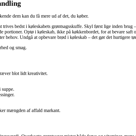
andling
 kende dem kan du få mere ud af det, du køber.
trives bedst i køleskabets grøntsagsskuffe. Skyl først lige inden brug 
e portioner. Optø i køleskab, ikke på køkkenbordet, for at bevare saft o
er behov. Undgå at opbevare brød i køleskab – det gør det hurtigere tør
arhed og smag.
ver blot lidt kreativitet.
i suppe.
ssinger.
sker mængden af affald markant.