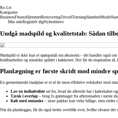
R
o
L
iv
Kategorier
Business
Finans
Hjemmet
Renovering
Trivsel
Træning
Skønhed
Mode
Han
Min side
Registrér dig
Nyhedsbrev
Undgå madspild og kvalitetstab: Sådan til
Madspild er ikke kun et spørgsmål om økonomi – det handler også om re
holdbarheden og mindske spildet i køkkenet. Her får du inspiration til,
Planlægning er første skridt mod mindre sp
En gennemtænkt madplan er et af de mest effektive redskaber mod mads
Lav en indkøbsliste
ud fra, hvad du allerede har i køleskabet og
Tænk i overlap
– brug fx grøntsager fra aftensmaden i næste dag
Køb med omtanke
– store pakker kan virke billige, men ender of
Når du planlægger, får du også bedre overblik over, hvilke råvarer der sk