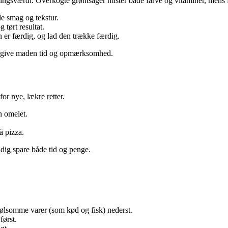
ingsværdi. Overkogte grøntsager mister både farve og vitaminer, mens 
e smag og tekstur.
 tørt resultat.
n er færdig, og lad den trække færdig.
t give maden tid og opmærksomhed.
r nye, lækre retter.
n omelet.
å pizza.
idig spare både tid og penge.
ølsomme varer (som kød og fisk) nederst.
ørst.