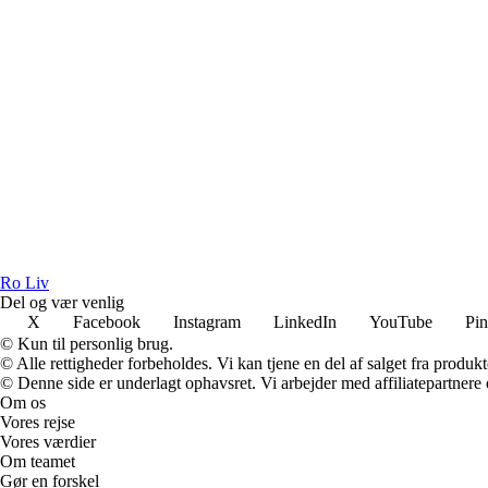
R
o
L
iv
Del og vær venlig
X
Facebook
Instagram
LinkedIn
YouTube
Pin
© Kun til personlig brug.
© Alle rettigheder forbeholdes. Vi kan tjene en del af salget fra produk
© Denne side er underlagt ophavsret. Vi arbejder med affiliatepartnere 
Om os
Vores rejse
Vores værdier
Om teamet
Gør en forskel