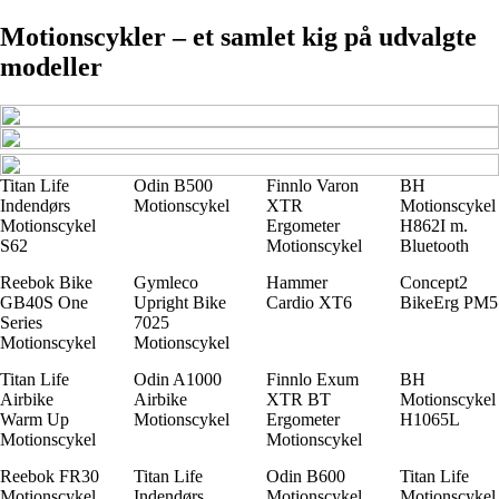
Motionscykler – et samlet kig på udvalgte
modeller
Titan Life
Odin B500
Finnlo Varon
BH
Indendørs
Motionscykel
XTR
Motionscykel
Motionscykel
Ergometer
H862I m.
S62
Motionscykel
Bluetooth
Reebok Bike
Gymleco
Hammer
Concept2
GB40S One
Upright Bike
Cardio XT6
BikeErg PM5
Series
7025
Motionscykel
Motionscykel
Titan Life
Odin A1000
Finnlo Exum
BH
Airbike
Airbike
XTR BT
Motionscykel
Warm Up
Motionscykel
Ergometer
H1065L
Motionscykel
Motionscykel
Reebok FR30
Titan Life
Odin B600
Titan Life
Motionscykel
Indendørs
Motionscykel
Motionscykel