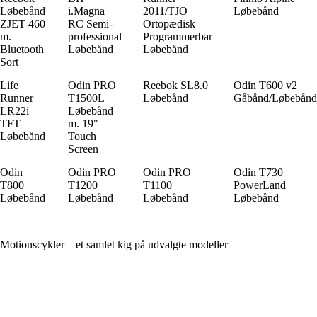
Løbebånd
i.Magna
2011/TJO
Løbebånd
ZJET 460
RC Semi-
Ortopædisk
m.
professional
Programmerbar
Bluetooth
Løbebånd
Løbebånd
Sort
Life
Odin PRO
Reebok SL8.0
Odin T600 v2
Runner
T1500L
Løbebånd
Gåbånd/Løbebånd
LR22i
Løbebånd
TFT
m. 19"
Løbebånd
Touch
Screen
Odin
Odin PRO
Odin PRO
Odin T730
T800
T1200
T1100
PowerLand
Løbebånd
Løbebånd
Løbebånd
Løbebånd
Motionscykler – et samlet kig på udvalgte modeller