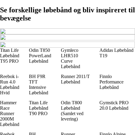
Se forskellige løbebånd og bliv inspireret til
bevægelse
Titan Life
Odin T850
Gymleco
Adidas Løbebånd
Løbebånd
PowerLand
LHR510
T19
T95 PRO
Løbebånd
Curve
Løbebånd
Reebok i-
BH F9R
Runner 2011/T
Finnlo
Run 4.0
TFT
Løbebånd
Performance
Løbebånd
Intensive
Løbebånd
Hvid
Løbebånd
Hammer
Titan Life
Odin T800
Gymstick PRO
Race
Løbebånd
Løbebånd
20.0 Løbebånd
Runner
T90 PRO
(Samlet ved
2000M
levering)
Løbebånd
Reebok
BH
Runner
Finnlo Alpine